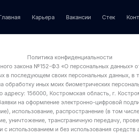
Главная
Карьера
Вакансии
Стек
Кон
Политика конфиденциальности
ного закона №152-ФЗ «О персональных данных» от 
ых в последующем своих персональных данных, в т
 на обработку иных моих биометрических персона
адресу: 156000, Костромская область, г. Кострома
Заявки на оформление электронно-цифровой подпи
ние), использование, распространение (в том числ
ние, уничтожение, трансграничную передачу, пров
 с использованием и без использования средств 