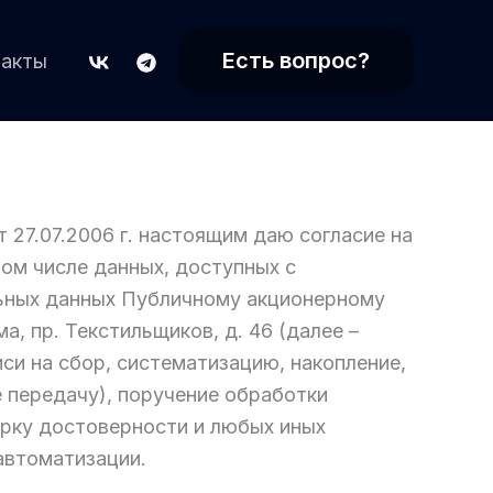
Есть вопрос?
такты
27.07.2006 г. настоящим даю согласие на
ом числе данных, доступных с
льных данных Публичному акционерному
, пр. Текстильщиков, д. 46 (далее –
си на сбор, систематизацию, накопление,
е передачу), поручение обработки
ерку достоверности и любых иных
автоматизации.